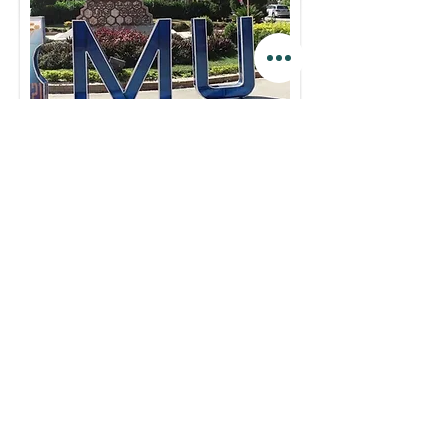
Mansoura University
قاعات امتحانات كلية حقوق (8 قاعات و ربطها معا للعمل
كمنظومة واحدة)
مجلس الكلية- تجارة , حقوق , صيدلة , طب , اداب
قاعه المؤتمرات الرئيسية
مدرجات كلية هندسة
مسرح كلية هندسة